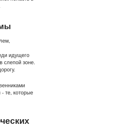
.
емы
лем,
еди идущего
в слепой зоне.
орогу.
твенниками
- те, которые
ческих