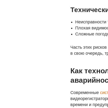
Техническ
Неисправности 
Плохая видимос
Сложные погодн
Часть этих рисков
в свою очередь, т
Как техно
аварийнос
Современные
сис
видеорегистраторы
времени и предупр