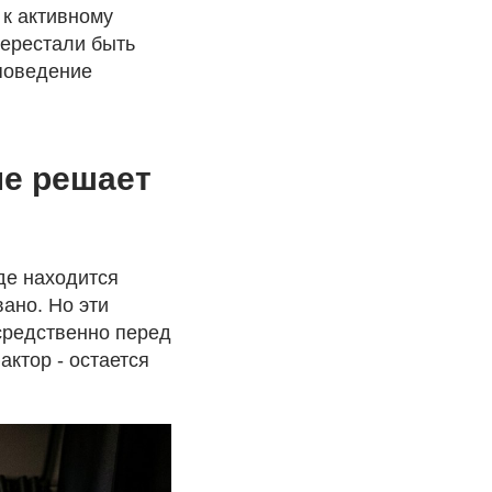
 к активному
ерестали быть
 поведение
не решает
де находится
ано. Но эти
осредственно перед
актор - остается