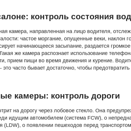
алоне: контроль состояния во
ая камера, направленная на лицо водителя, отслеж
алости: частое моргание, опущенные веки, наклон го
сирует начинающееся засыпание, раздается громкое
Такая же камера распознает использование телефона
ти, прием пищи во время движения и курение. Водит
- это часто бывает достаточно, чтобы предотвратить
ые камеры: контроль дороги
трит на дорогу через лобовое стекло. Она предупр
еди идущим автомобилем (система FCW), о непредн
я (LDW), о появлении пешеходов перед транспортом