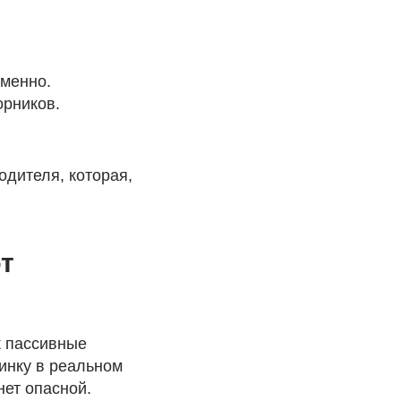
менно.
орников.
одителя, которая,
т
к пассивные
инку в реальном
нет опасной.