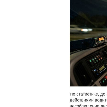
По статистике, до
действиями водите
несоблюдение дист