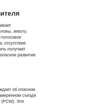
дителя
ивает
ловы, зевоту.
 голосовое
, отсутствие
ель получает
 опасное развитие
еждает об опасном
амеренном съезде
 (PCW). Эти