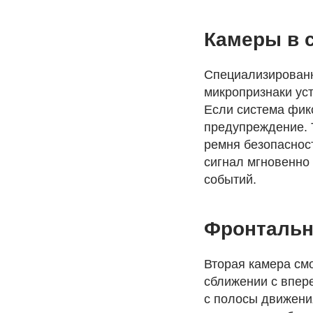
Камеры в с
Специализированн
микропризнаки уст
Если система фик
предупреждение. 
ремня безопаснос
сигнал мгновенно 
событий.
Фронтальн
Вторая камера смо
сближении с впер
с полосы движени