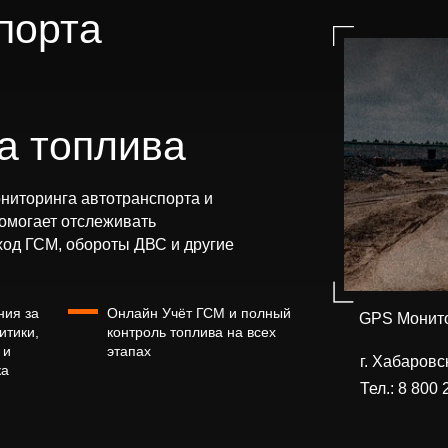
порта
а топлива
ниторинга автотранспорта и
помогает отслеживать
ход ГСМ, обороты ДВС и другие
ния за
Онлайн Учёт ГСМ и полный
GPS Монито
итики,
контроль топлива на всех
 и
этапах
г. Хабаровс
ка
Тел.:
8 800 