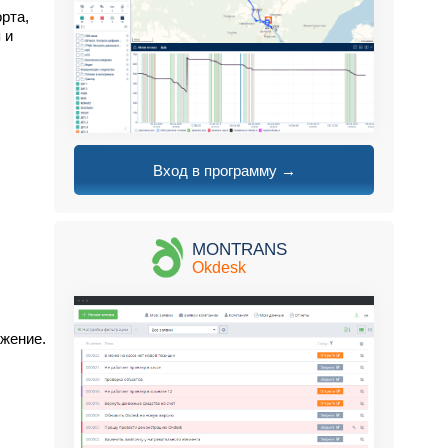
рта,
 и
Вход в программу →
MONTRANS
Okdesk
жение.