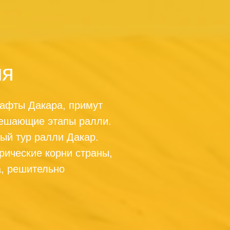
ия
афты Дакара, примут
 решающие этапы ралли.
вый тур ралли Дакар.
рические корни страны,
а, решительно