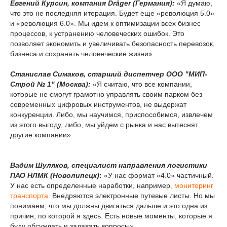
Евгений Курсин, компания Dräger
(Германия):
«Я думаю,
что это не последняя итерация. Будет еще «революция 5.0»
и «революция 6.0». Мы идем к оптимизации всех бизнес
процессов, к устранению человеческих ошибок. Это
позволяет экономить и увеличивать безопасность перевозок,
бизнеса и сохранять человеческие жизни».
Станислав Симаков, старший диспетчер ООО "МИП-
Строй № 1" (Москва):
«Я считаю, что все компании,
которые не смогут грамотно управлять своим парком без
современных цифровых инструментов, не выдержат
конкуренции. Либо, мы научимся, приспособимся, извлечем
из этого выгоду, либо, мы уйдем с рынка и нас вытеснят
другие компании».
Вадим Шуляков, специалист направления логистики
ПАО НЛМК (Новолипецк)
:
«У нас формат «4.0» частичный.
У нас есть определенные наработки, например
, мониторинг
транспорта
. Внедряются электронные путевые листы. Но мы
понимаем, что мы должны двигаться дальше и это одна из
причин, по которой я здесь. Есть новые моменты, которые я
буду обсуждать и задавать вопросы».