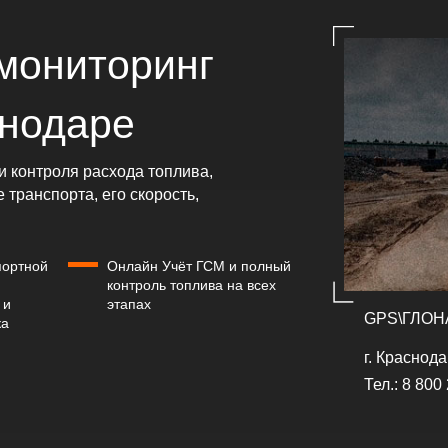
мониторинг
снодаре
 контроля расхода топлива,
транспорта, его скорость,
портной
Онлайн Учёт ГСМ и полный
контроль топлива на всех
 и
этапах
GPS\ГЛОНА
ка
г. Краснод
Тел.:
8 800