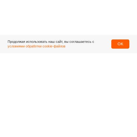
Продолжая использовать наш сайт, вы соглашаетесь с
OK
условиями обработки cookie-файлов
Центральный офис
г. Москва, ул. Маршала Рыбалко
д. 2, этаж 2