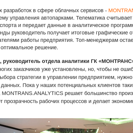
х разработок в сфере облачных сервисов -
MONTRAN
тему управления автопарками. Телематика считывае
нспорта и передает данные в аналитическое програм
унды руководитель получает итоговые графические 
зателями работы предприятия. Топ-менеджерам остае
 оптимальное решение.
, руководитель отдела аналитики ГК «МОНТРАНС
ногих заказчиков уже установлены, но, чтобы не оши
ыбора стратегии в управлении предприятием, нужно
данных. Пока у наших потенциальных клиентов так
а MONTRANS.ANALYTICS решает большинство произ
т прозрачность рабочих процессов и делает экономи