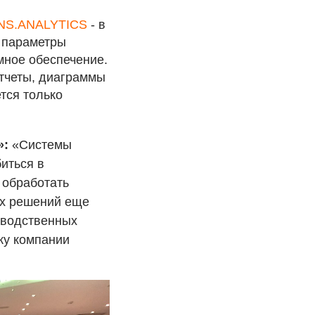
S.ANALYTICS
- в
т параметры
мное обеспечение.
отчеты, диаграммы
тся только
»:
«Системы
биться в
 обработать
их решений еще
водственных
ку компании