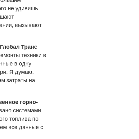
 большим
ого не удивишь
ышают
пании, вызывают
«Глобал Транс
емонты техники в
нные в одну
ери. Я думаю,
ем затраты на
енное горно-
вано системами
го топлива по
аем все данные с