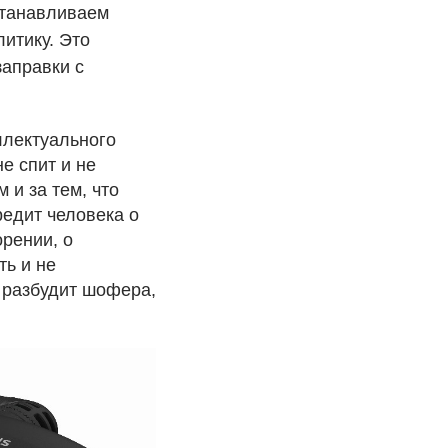
станавливаем
итику. Это
заправки с
ллектуального
е спит и не
 и за тем, что
редит человека о
рении, о
ть и не
 разбудит шофера,