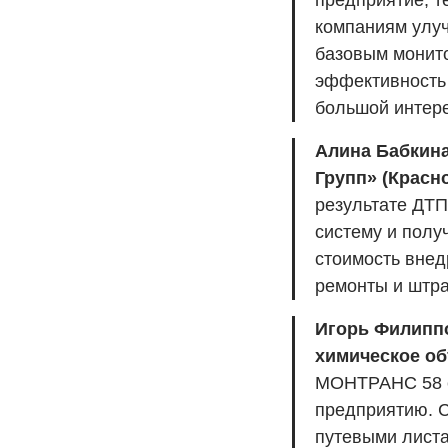
предприятие, 
компаниям улуч
базовым монито
эффективность 
большой интере
Алина Бабкина
Групп» (Красн
результате ДТП
систему и полу
стоимость внед
ремонты и штр
Игорь Филиппо
химическое об
МОНТРАНС 58 е
предприятию. С
путевыми листа