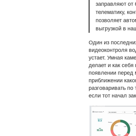
заправляют от 
телематику, ко
позволяет авто
выгрузкой в на
Один из последни
видеоконтроля вод
устает. Умная кам
делает и как себя
появлении перед м
приближении каког
разговаривать по
если тот начал за