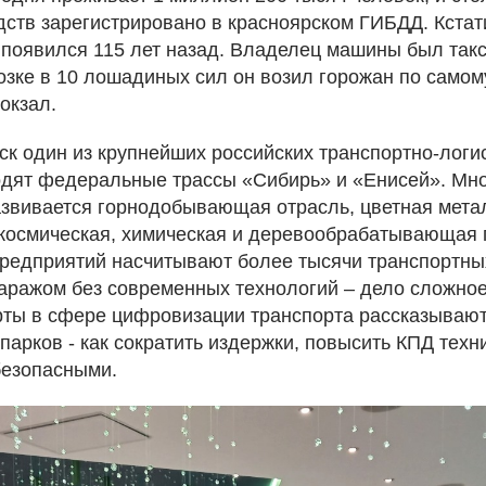
дств зарегистрировано в красноярском ГИБДД. Кстат
 появился 115 лет назад. Владелец машины был такс
озке в 10 лошадиных сил он возил горожан по само
окзал.
к один из крупнейших российских транспортно-логис
одят федеральные трассы «Сибирь» и «Енисей». Мно
азвивается горнодобывающая отрасль, цветная мета
космическая, химическая и деревообрабатывающая
предприятий насчитывают более тысячи транспортны
аражом без современных технологий – дело сложное,
рты в сфере цифровизации транспорта рассказываю
парков - как сократить издержки, повысить КПД техн
безопасными.