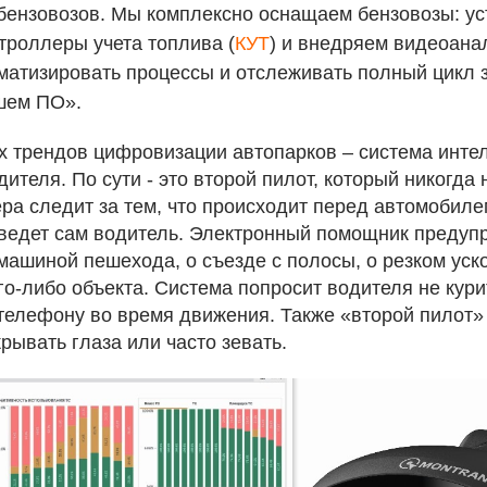
бензовозов. Мы комплексно оснащаем бензовозы: у
нтроллеры учета топлива (
КУТ
) и внедряем видеоанал
матизировать процессы и отслеживать полный цикл 
шем ПО».
х трендов цифровизации автопарков – система инте
ителя. По сути - это второй пилот, который никогда н
ера следит за тем, что происходит перед автомобилем
 ведет сам водитель. Электронный помощник предуп
ашиной пешехода, о съезде с полосы, о резком уско
о-либо объекта. Система попросит водителя не кури
 телефону во время движения. Также «второй пилот»
крывать глаза или часто зевать.