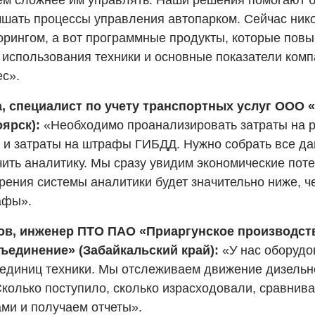
тем сложнее им управлять. Наши решения помогают
шать процессы управления автопарком. Сейчас ник
рингом, а вот программные продукты, которые пов
использования техники и основные показатели ком
с».
, специалист по учету транспортных услуг ООО 
оярск):
«Необходимо проанализировать затраты на р
 и затраты на штрафы ГИБДД. Нужно собрать все да
чить аналитику. Мы сразу увидим экономические пот
рения системы аналитики будет значительно ниже, ч
афы».
в, инженер ПТО ПАО «Приаргунское производств
ъединение» (Забайкальский край):
«У нас оборудо
диниц техники. Мы отслеживаем движение дизельно
колько поступило, сколько израсходовали, сравнив
ми и получаем отчеты».