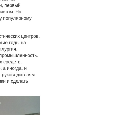
и, первый
истом. На
му популярному
тических центров.
гие годы на
ллургия,
 промышленность.
х средств.
 а иногда, и
т руководителям
ики и сделать