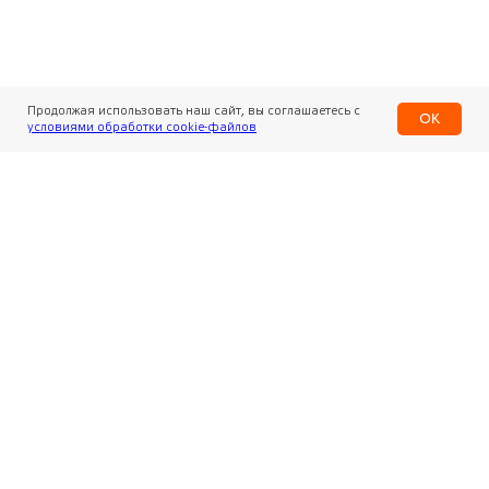
Продолжая использовать наш сайт, вы соглашаетесь с
OK
условиями обработки cookie-файлов
Центральный офис
г. Москва, ул. Маршала Рыбалко
д. 2, этаж 2
8 800 200-911-0