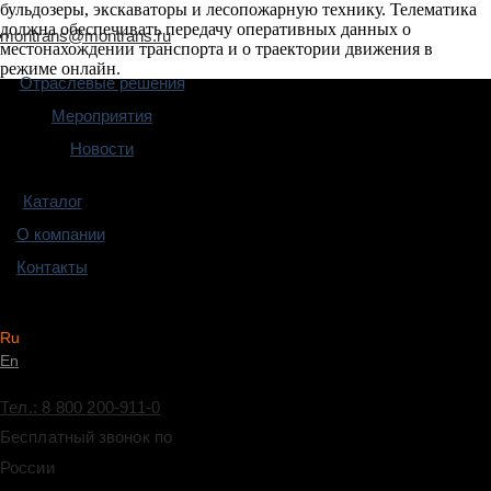
бульдозеры, экскаваторы и лесопожарную технику. Телематика
должна обеспечивать передачу оперативных данных о
montrans@montrans.ru
местонахождении транспорта и о траектории движения в
режиме онлайн.
Отраслевые решения
Мероприятия
Новости
Каталог
О компании
Контакты
Ru
En
Тел.: 8 800 200-911-0
Бесплатный звонок по
России