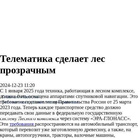
Телематика сделает лес
прозрачным
2024-12-23 11:20
С 1 января 2025 года техника, работающая в лесном комплексе,
должна быть оснащена аппаратами спутниковой навигации. Это
Главная
/
Новости
/
требование постановления Правительства России от 25 марта
Телематика сделает лес прозрачным
2023 года. Теперь каждое транспортное средство должно
передавать свои данные в федеральную государственную
систему Лесного комплекса через систему «ЭРА-ГЛОНАСС».
Эти
требования
распространяются на автомобильный транспорт,
который перевозит уже заготовленную древесину, а также, на
краны, автопогрузчики, тракторы, валочные машины,