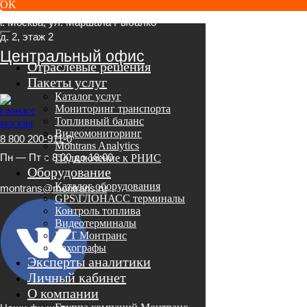
OK
г. Москва, ул. Маршала Рыбалко
д. 2, этаж 2
Центральный офис
Отраслевые решения
Пакеты услуг
Каталог услуг
Мониторинг транспорта
Топливный баланс
Видеомониторинг
8 800 200-911-0
Montrans Analytics
Пн — Пт с 8:00 до 18:00
Подключение к РНИС
Оборудование
Каталог оборудования
montrans@montrans.ru
GPS\ГЛОНАСС терминалы
Контроль топлива
Видеотерминалы
КУТ Монтранс
Тахографы
Эксперты аналитики
Личный кабинет
О компании