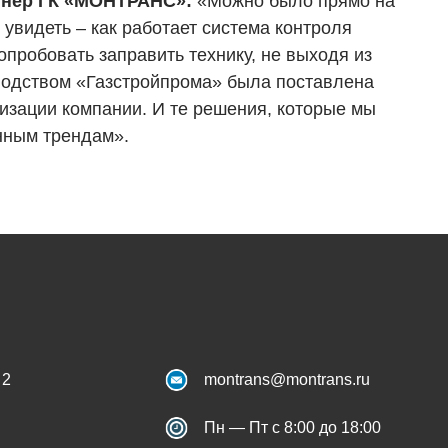
тнер ГК «МОНТРАНС»:
«Можно было прямо на
 увидеть – как работает система контроля
пробовать заправить технику, не выходя из
водством «Газстройпрома» была поставлена
изации компании. И те решения, которые мы
анным трендам».
 2
montrans@montrans.ru
Пн — Пт с 8:00 до 18:00