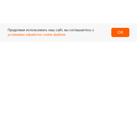
Продолжая использовать наш сайт, вы соглашаетесь с
OK
условиями обработки cookie-файлов
Центральный офис
г. Москва, ул. Маршала Рыбалко
д. 2, этаж 2
8 800 200-911-0