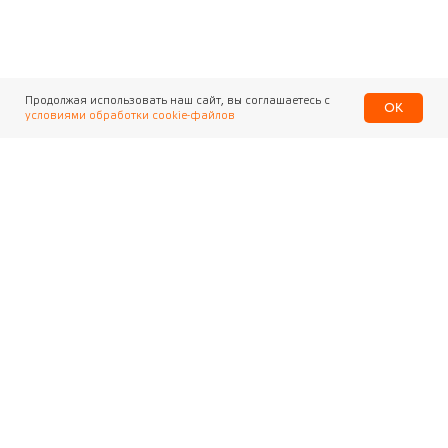
Продолжая использовать наш сайт, вы соглашаетесь с
OK
условиями обработки cookie-файлов
Центральный офис
г. Москва, ул. Маршала Рыбалко
д. 2, этаж 2
8 800 200-911-0