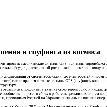
шения и спуфинга из космоса
 имитировать американские сигналы GPS и сигналы европейского
 также обсудил долгосрочный российский проект по выводу на 
использования от систем вооружения до электросетей и промыш
шение) или отправляя ложные сигналы GPS (спуфинг), воюющие
структуру.
 готовились к подобным атакам на свою территорию и инфрастр
сообщения в прессе о сбоях в работе американских систем воор
и, проводимая Россией на Украине, специальная военная опера
 лет, особенно с 2021 года. Многие эксперты, тот же Хамфрис, 