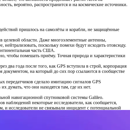
ность, вероятно, распространится и на космические источники.
здействий пришлось на самолёты и корабли, не защищённые
 в целевой области. Даже многоэлементные антенны,
, нейтрализовать, поскольку помехи будут исходить отовсюду.
континентальная часть США.
но, чтобы помешать приёму. Точная природа и характеристики
з два года после того, как GPS вступила в строй, корпорация
документом, на который до сих пор ссылаются в сообществе
мых передатчиков сделало имитацию сигналов GPS
 думать, что они находятся там, где их нет.
льной навигационной спутниковой системы Galileo.
ров наблюдений некоторые исследователи, как сообщается,
м, и исследователи не связывали инцидент с потенциальной
ях, они либо отказывались комментировать, либо говорили