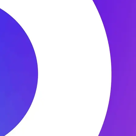
 через некоторое время после начала движения, может также
им в рейс проверяющего человека. В 99% подобных случаев все
достаточно просто установить современную систему