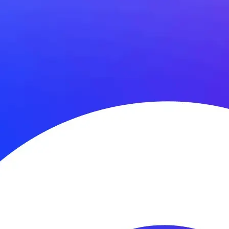
жностях BeiDou.
 транспорта исследователь из Немецкого аэрокосмического цент
сли они смогут имитировать сигналы из другого созвездия».
ждународные усилия по обеспечению взаимодействия глобальны
 прошли 90% пути к тому, чтобы имитировать друг друга. Остат
емени, чтобы привлечь внимание.
рше, чем китайская, она следует собственным курсом на то, ч
предупредил о планах России разместить ядерное оружие на орб
е угроза американцам на земле.
оссийский проект под названием «Экипаж» или «Зевс». Спутник 
 земного шара или тонко их обманывать.
льной безопасности и космоса обсудила эту возможность и заяв
А».
осмическим командованием с 2011 по 2014 год. Он также счита
ик радиоэлектронной борьбы.
я в работу системы мониторинга автотранспорта – использоват
дназначено для подавления или полного блокирования сигналов 
через систему Глонасс. В зависимости от типа и модели глушил
тотность. Все сегодняшние продукты компании «МОНТРАНС» поз
 не получится.
чении. В частности, при использовании глонасс глушилки, про