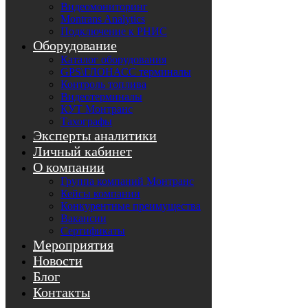
Видеомониторинг
Montrans Analytics
Подключение к РНИС
Оборудование
Каталог оборудования
GPS\ГЛОНАСС терминалы
Контроль топлива
Видеотерминалы
КУТ Монтранс
Тахографы
Эксперты аналитики
Личный кабинет
О компании
Группа компаний Монтранс
Кейсы компании
Конкурентные преимущества
Вакансии
Сертификаты
Мероприятия
Новости
Блог
Контакты