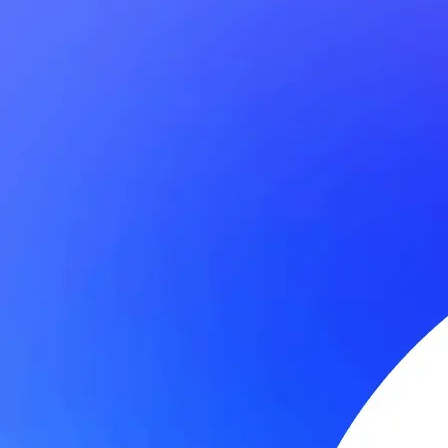
Сгенерировано ИИ
Другие подтвердили наблюдение Хамфриса о вероятных возмо
Во время обсуждения этой темы перед встречей в Министерстве
гибкими. Это не потребует больших усилий, и я не удивлюсь, е
Аналогичным образом исследователь из США отметил, что ме
приблизили их к возможности передавать сигналы друг другу.
В погоне за сосуществованием и совместимостью все созвездия
довольно малы. Удивительно, что потребовалось так много вр
Хотя российская навигационная система ГЛОНАСС намного ста
В феврале конгрессмен Майк Тернер (республиканец от Огайо) 
запланированное кинетическое противоспутниковое оружие, а н
Менее известен, и Хамфрис также упомянул его на встрече, р
вероятно, сможет глушить сигналы GPS на значительной части
В недавней статье о навигационной войне Ассоциация национа
может иметь разрушительные последствия для территории СШ
Отставной генерал ВВС США Уильям Шелтон был командующим К
уже разместила или вскоре разместит в космосе мощный спутн
Известный, распространенный и единственный способ вмешатьс
Глонасс глушилка
— это специальное устройство, которое пре
прослушивания и злоупотребления информацией, передаваемой 
по определенным частотам.
Обычно это модулятор, который настроен на задаваемую час
и количество видимых спутников, поэтому обмануть ГЛОНАСС
Все действия отмечаются в диспетчерском программном обеспе