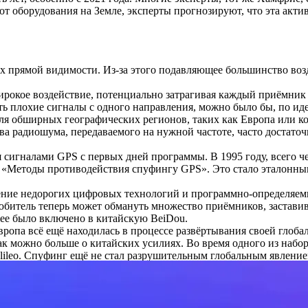
т оборудования на Земле, эксперты прогнозируют, что эта актив
ах прямой видимости. Из-за этого подавляющее большинство во
широкое воздействие, потенциально затрагивая каждый приёмник
 плохие сигналы с одного направления, можно было бы, по идее
для обширных географических регионов, таких как Европа или 
а радиошума, передаваемого на нужной частоте, часто достаточ
гналами GPS с первых дней программы. В 1995 году, всего чере
Методы противодействия спуфингу GPS». Это стало эталонным 
ление недорогих цифровых технологий и программно-определяе
итель теперь может обмануть множество приёмников, заставив их
ожее было включено в китайскую BeiDou.
ропа всё ещё находилась в процессе развёртывания своей глоба
ак можно больше о китайских усилиях. Во время одного из набо
lileo. Спуфинг ещё не стал разрушительным глобальным явление
о не сообщалось. Когда их недавно спрашивали об их наблюдени