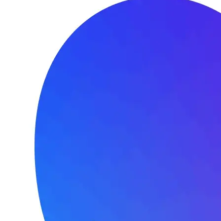
При этом, сигнал исчезает не сразу в точке отправления, а уже
ю воду не составляет большого труда: стоит лишь отправить с н
екращаются. А чтобы такие ситуации не возникали в принципе, 