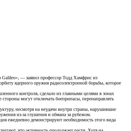
 Galileo», — заявил профессор Тодд Хамфрис из
орбиту ядерного оружия радиоэлектронной борьбы, которое
ленного контроля, сделало их главными целями в зонах
 стороны могут отключать боеприпасы, перенаправлять
уктуру, несмотря на неудачи внутри страны, нарушившие
ужения из-за глушения и обмана за рубежом.
ция ежедневно демонстрируют необходимость этого вида
считают, что активность продолжает расти. Хотя на