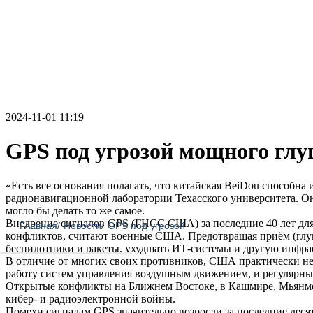
2024-11-01 11:19
GPS под угрозой мощного глу
«Есть все основания полагать, что китайская BeiDou способна
радионавигационной лаборатории Техасского университета. Он
могло бы делать то же самое.
Внедрение сигналов GPS (ГНСС США) за последние 40 лет для 
Главная
/
Новости
/
GPS под угрозой
конфликтов, считают военные США. Предотвращая приём (глу
беспилотники и ракеты, ухудшать ИТ-системы и другую инфра
В отличие от многих своих противников, США практически не
работу систем управления воздушным движением, и регулярные 
Открытые конфликты на Ближнем Востоке, в Кашмире, Мьянме 
кибер- и радиоэлектронной войны.
Помехи сигналам GPS значительно возросли за последние десять