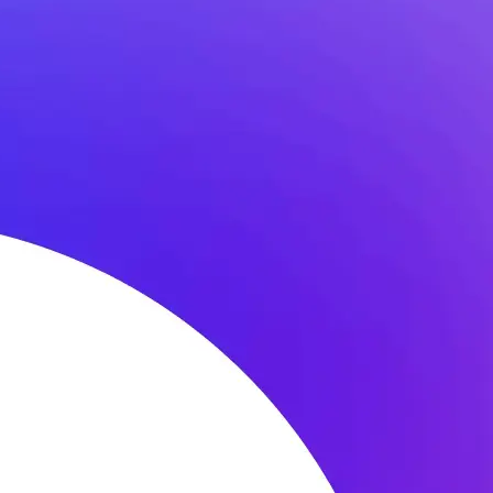
ра заметил, что «спутники и сигналы [BeiDou] кажутся очень
х навигационных спутниковых систем естественным образом
очные усилия по «подделке» другой системы на самом деле
тобы превзойти GPS по надёжности и помехозащищенности.
ите. Впоследствии администрация разъяснила, что это было
радиоэлектронной борьбы с ядерным двигателем, который,
ила: «Космическое оружие РЭБ (радиоэлектронной борьбы)
ет, что существует реальная возможность того, что Россия
ь так называемые «глонасс глушилки».
Глонасс. Такое устройство используется для защиты от
ки, она может блокировать все частоты или подавлять сигналы
воляют видеть на графиках временную «пропажу» транспорта
пажа сигнала обычно возникала при использовании