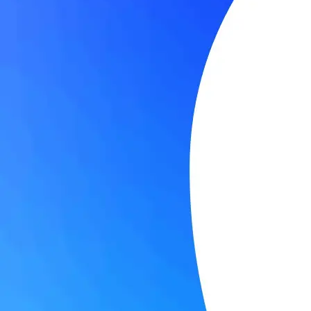
транспортного средства конкретным и определенным водителем. 
неожиданно появиться и исчезнуть. Вывести водителя на чисту
оборудование резко начинает работать как по маслу и сбои пр
«MONTRANS.ONLINE»
, или
«OMNICOMM ONLINE»
Оригинал новости взят на сайте:
vestnik-glonass.ru
montrans.ru