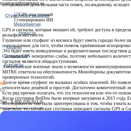
montrans@montrans.ru
сегодняшний день большая часть помех, по-видимому, исходит о
Отраслевые решения
Сгенерировано ИИ
Мероприятия
GPS и сигналы, которые мешают ей, требуют доступа в предел
Новости
рельефом местности.
Глушение или спуфинг из космоса будут иметь гораздо более 
используемые для того, чтобы помочь приёмникам игнорировать
Каталог
Это будет иметь немедленные и разрушительные последствия 
О компании
Сигналы GPS невероятно слабы, поэтому небольшого количеств
сигналов являются общедоступными.
Контакты
Американские военные знали о возможности манипулирования си
MITRE ответила на обеспокоенность Минобороны документом «
проверенных технологий.
Долгое время спуфинг не вызывал особых опасений. Но появ
Ru
относительно дешёвой и простой. Достаточно компетентный люб
En
Есть ряд причин полагать, что эта технология или что-то пох
Когда спутники BeiDou были впервые запущены в 2015 году, Ев
Тел.: 8 800 200-911-0
Исследователи там были заинтересованы в том, чтобы узнать к
заметили, что китайские спутники передают сигналы GPS и Ga
Бесплатный звонок по России
вредоносной деятельностью. Поэтому о нём никогда официальн
только на условиях анонимности.