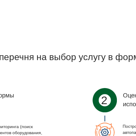
перечня на выбор услугу в фор
формы
Оце
2
испо
Постр
иторинга (поиск
автоп
ентов оборудования,