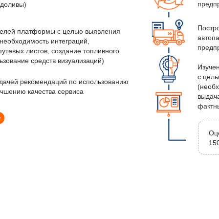
предпр
едоливы)
Постр
телей платформы с целью выявления
автоп
(необходимость интеграций,
предпр
утевых листов, создание топливного
ьзование средств визуализаций)
Изуче
с цел
ыдачей рекомендаций по использованию
(необ
учшению качества сервиса
выдача
фактны
Оц
150