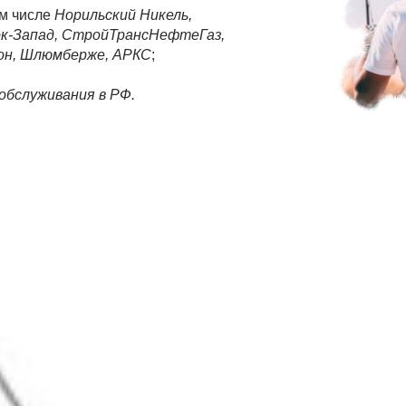
ом числе
Норильский Никель,
к-Запад, СтройТрансНефтеГаз,
ион, Шлюмберже, АРКС
;
 обслуживания в РФ.