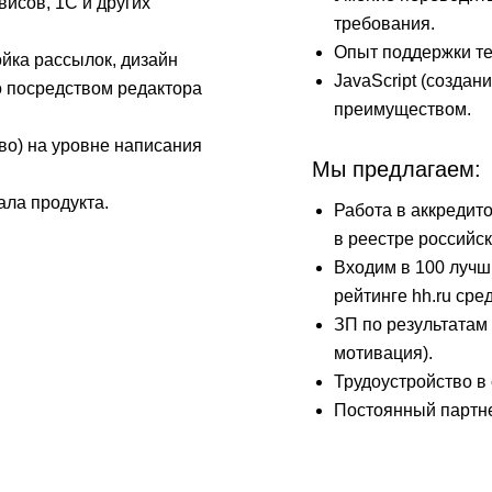
исов, 1С и других
требования.
Опыт поддержки те
ойка рассылок, дизайн
JavaScript (создан
 посредством редактора
преимуществом.
во) на уровне написания
Мы предлагаем:
ла продукта.
Работа в аккредит
.
в реестре российск
Входим в 100 лучши
рейтинге hh.ru сре
ЗП по результатам 
мотивация).
Трудоустройство в 
Постоянный партне