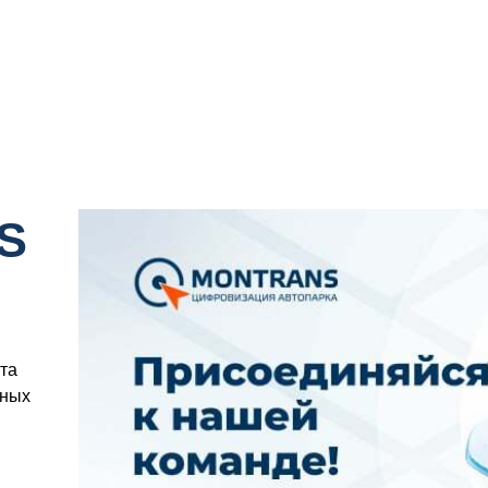
S
та
нных