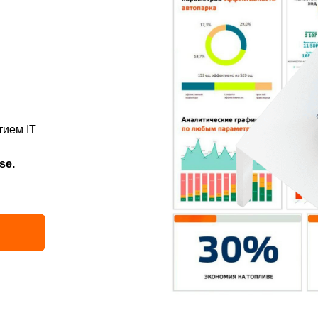
тием IT
se.