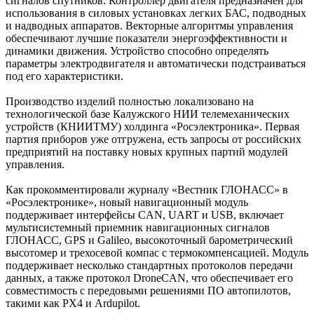
сигналов спутников. Контроллер двигателя предназначен для
использования в силовых установках легких БАС, подводных
и надводных аппаратов. Векторные алгоритмы управления
обеспечивают лучшие показатели энергоэффективности и
динамики движения. Устройство способно определять
параметры электродвигателя и автоматически подстраиваться
под его характеристики.
Производство изделий полностью локализовано на
технологической базе Калужского НИИ телемеханических
устройств (КНИИТМУ) холдинга «Росэлектроника». Первая
партия приборов уже отгружена, есть запросы от российских
предприятий на поставку новых крупных партий модулей
управления.
Как прокомментировали журналу «Вестник ГЛОНАСС» в
«Росэлектронике», новый навигационный модуль
поддерживает интерфейсы CAN, UART и USB, включает
мультисистемный приемник навигационных сигналов
ГЛОНАСС, GPS и Galileo, высокоточный барометрический
высотомер и трехосевой компас с термокомпенсацией. Модуль
поддерживает несколько стандартных протоколов передачи
данных, а также протокол DroneCAN, что обеспечивает его
совместимость с передовыми решениями ПО автопилотов,
такими как PX4 и Ardupilot.