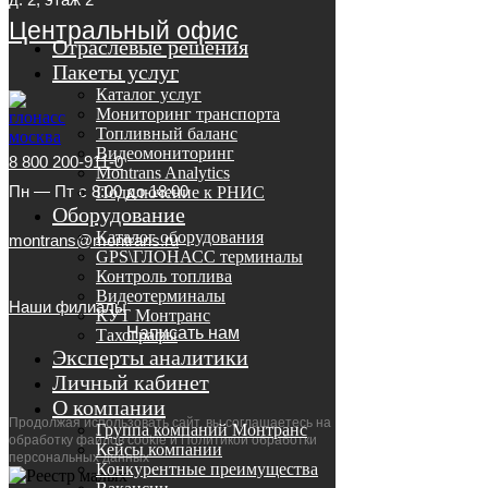
Центральный офис
Отраслевые решения
Пакеты услуг
Каталог услуг
Мониторинг транспорта
Топливный баланс
Видеомониторинг
8 800 200-911-0
Montrans Analytics
Пн — Пт с 8:00 до 18:00
Подключение к РНИС
Оборудование
Каталог оборудования
montrans@montrans.ru
GPS\ГЛОНАСС терминалы
Контроль топлива
Видеотерминалы
Наши филиалы
КУТ Монтранс
Написать нам
Тахографы
Эксперты аналитики
Личный кабинет
О компании
Продолжая использовать сайт, вы соглашаетесь на
Группа компаний Монтранс
обработку файлов cookie и Политикой обработки
Кейсы компании
персональных данных
Конкурентные преимущества