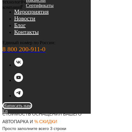
Вакансии
Сертификаты
Мероприятия
Новости
Блог
Контакты
Единый номер по России:
8 800 200-911-0
Написать нам
ДАВАЙТЕ БЕСПЛАТНО ПОСЧИТАЕМ
En
СТОИМОСТЬ ОСНАЩЕНИЯ ВАШЕГО
АВТОПАРКА И
% СКИДКИ
Просто заполните всего 3 строки