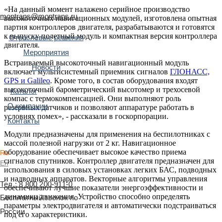
«На данный момент налажено серийное производство
montrans@montrans.ru
высокоточных навигационных модулей, изготовлена опытная
партия контроллеров двигателя, разрабатываются и готовятся
к выпуску полетный модуль и компактная версия контроллера
Отраслевые решения
двигателя.
Мероприятия
Встраиваемый высокоточный навигационный модуль
Новости
включает мультисистемный приемник сигналов
ГЛОНАСС,
GPS и Galileo
. Кроме того, в состав оборудования входят
высокоточный барометрический высотомер и трехосевой
Каталог
компас с термокомпенсацией. Они выполняют роль
О компании
резервных датчиков и позволяют аппаратуре работать в
условиях помех», - рассказали в госкорпорации.
Контакты
Модули предназначены для применения на беспилотниках с
массой полезной нагрузки от 2 кг. Навигационное
оборудование обеспечивает высокое качество приема
Ru
сигналов спутников. Контроллер двигателя предназначен для
En
использования в силовых установках легких БАС, подводных
и надводных аппаратов. Векторные алгоритмы управления
Тел.: 8 800 200-911-0
обеспечивают лучшие показатели энергоэффективности и
динамики движения. Устройство способно определять
Бесплатный звонок по
параметры электродвигателя и автоматически подстраиваться
России
под его характеристики.