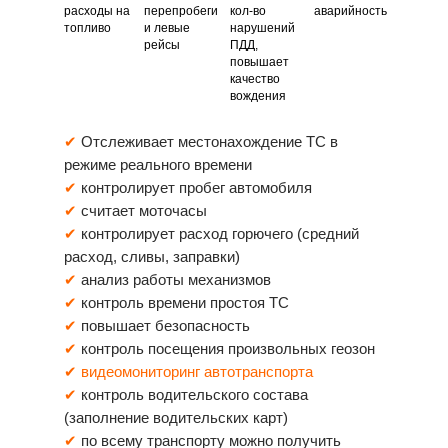
расходы на
перепробеги
кол-во
аварийность
топливо
и левые
нарушений
рейсы
ПДД,
повышает
качество
вождения
✔
Отслеживает местонахождение ТС в
режиме реального времени
✔
контролирует пробег автомобиля
✔
считает моточасы
✔
контролирует расход горючего (средний
расход, сливы, заправки)
✔
анализ работы механизмов
✔
контроль времени простоя ТС
✔
повышает безопасность
✔
контроль посещения произвольных геозон
✔
видеомониторинг автотранспорта
✔
контроль водительского состава
(заполнение водительских карт)
✔
по всему транспорту можно получить