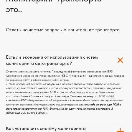
это..
Ответы на частые вопросы о мониторинге транспорта
Есть ли экономия от использования систем
мониторинга автотранспорта?
Ответим мнением нашего клиента. Проследить эффективность использования GPS
мониторинга легко на примере компании «КВС Интернэшнл» - одного из мировых лидеров
по оказанию услуг в сфере добычи нефти и газа.
«После внедрения сервиса мониторинга в нашем автопарке было выявлено несколько
случаев кражи топлива. Данные систем мониторинга и аналитики показали, что разница
между выданным на предприятии ГСМ и тем, что фактически попало в баки машин,
составила более 48 тонн.» - говорит Александр Селезнев, инженер по ГСМ и БДД
компании «КВС Интернэшнл». – «В результате в компании была полностью пересмотрена
топливная политика. Уже через месяц после внедрения системы
объем расхода ГСМ в
автопарке сократился на 10%. Экономия за один только месяц составила 3
миллиона 300 тысяч рублей
».
Как установить систему мониторинга